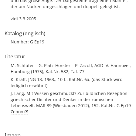
und das große Auge. Der Dargestellte trägt einen Mantel,
der am Nacken umgeschlagen und doppelt gelegt ist.
vidi 3.3.2005
Katalog (englisch)
Number: G Ep19
Literatur
M. Schlüter – G. Platz-Horster – P. Zazoff, AGD IV. Hannover,
Hamburg (1975), Kat.Nr. 582, Taf. 77
K. Kraft, JNG 13, 1963,, 10 f., Kat.Nr. 6a, (das Stück wird
lediglich erwähnt)
J. Lang, Mit Wissen geschmückt? Zur bildlichen Rezeption
griechischer Dichter und Denker in der römischen
Lebenswelt, MAR 39 (Wiesbaden 2012), 152, Kat.Nr. G Ep19
Zenon
Image