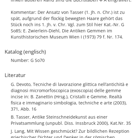
Kommentar: Der Ansatz von Tasser (1. Jh. n. Chr.) ist zu
spät, aufgrund der flockig bewegten Haare gehört das
Stück noch ins 1. Jh. v. Chr. Vgl. zum Stil hier Kat.-Nr. G
So85; E. Zwierlein-Diehl, Die Antiken Gemmen im
Kunsthistorischen Museum Wien I (1973) 79 f. Nr. 174.
Katalog (englisch)
Number: G So70
Literatur
G. Devoto, Tecniche di lavorazione glittica nell’antichità e
diagnosi micromorfoscopica (exoscopia) delle gemme
incise in: B. Zanettin (Hrsg.), Cristalli e Gemme. Realtà
fisica e immaginario simbologia, techniche e arte (2003),
371, Abb. 16
B. Tasser, Antike Steinschneidekunst aus einer
Privatsammlung (unpubl. Diss. Inssbruck 2000), Kat.Nr. 35
J. Lang, Mit Wissen geschmückt? Zur bildlichen Rezeption
griechischer Dichter und Denker in der römischen