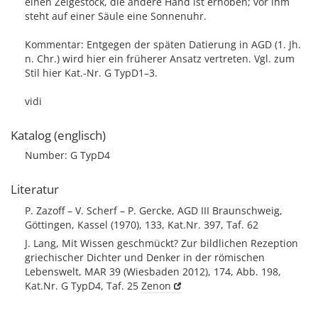
einen Zeigestock, die andere Hand ist erhoben; vor ihm
steht auf einer Säule eine Sonnenuhr.
Kommentar: Entgegen der späten Datierung in AGD (1. Jh.
n. Chr.) wird hier ein früherer Ansatz vertreten. Vgl. zum
Stil hier Kat.-Nr. G TypD1–3.
vidi
Katalog (englisch)
Number: G TypD4
Literatur
P. Zazoff – V. Scherf – P. Gercke, AGD III Braunschweig,
Göttingen, Kassel (1970), 133, Kat.Nr. 397, Taf. 62
J. Lang, Mit Wissen geschmückt? Zur bildlichen Rezeption
griechischer Dichter und Denker in der römischen
Lebenswelt, MAR 39 (Wiesbaden 2012), 174, Abb. 198,
Kat.Nr. G TypD4, Taf. 25
Zenon