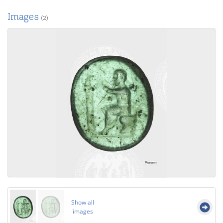
Images
(2)
Show all
images