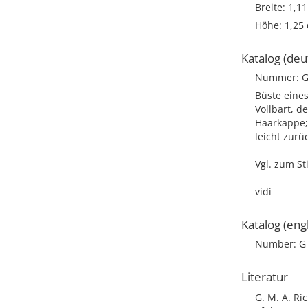
Breite: 1,1
Höhe: 1,25
Katalog (deu
Nummer: G
Büste eines
Vollbart, d
Haarkappe; 
leicht zur
Vgl. zum Sti
vidi
Katalog (engl
Number: G
Literatur
G. M. A. Ri