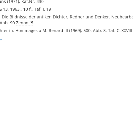
ns (1971), Kat.Nr. 430
G 13, 1963,, 10 f., Taf. I, 19
, Die Bildnisse der antiken Dichter, Redner und Denker. Neubearbe
 Abb. 90
Zenon
chter in: Hommages a M. Renard III (1969), 500, Abb. 8, Taf. CLXXVIII
e