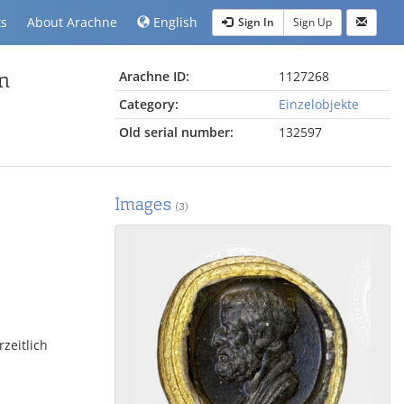
ts
About Arachne
English
Sign In
Sign Up
n
Arachne ID:
1127268
Category:
Einzelobjekte
Old serial number:
132597
Images
(3)
rzeitlich