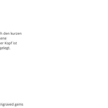
rch den kurzen
sene
er Kopf ist
gelegt.
 Engraved gems