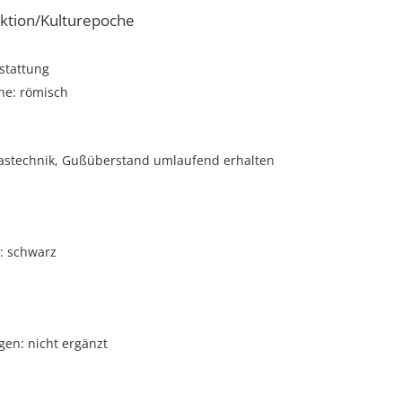
ktion/Kulturepoche
stattung
he: römisch
lastechnik, Gußüberstand umlaufend erhalten
: schwarz
gen: nicht ergänzt