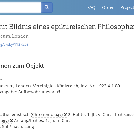
FAQ
Order
Projec
t Bildnis eines epikureischen Philosophe
seum, London
rg/entity/1127268
onen zum Objekt
g
useum, London, Vereinigtes Königreich, Inv.-Nr. 1923.4-1.801
tsangabe: Aufbewahrungsort
päthellenistisch
(Chronontology)
2. Hälfte, 1. Jh. v. Chr. - frühkaise
logy)
Anfang/frühes, 1. Jh. n. Chr.
 Stil / nach: Lang