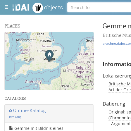
objects
Gemme mi
PLACES
Britische Mu
+
arachne.dainst.o
−
Informati
Lokalisierun
Britische M
Leaflet
| Maps and Data ©
OpenStreetMap
.
Art der Or
CATALOGS
Datierung
Online-Katalog
Original: s
Jörn Lang
(Chrononto
- Argument:
Gemme mit Bildnis eines