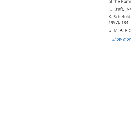
of the Roma
K. Kraft, JN
K. Schefold
1997), 184,
G. M. A. Ri
Show mor