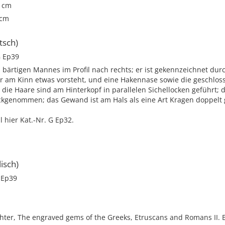
1 cm
 cm
tsch)
 Ep39
 bärtigen Mannes im Profil nach rechts; er ist gekennzeichnet du
er am Kinn etwas vorsteht, und eine Hakennase sowie die geschlos
die Haare sind am Hinterkopf in parallelen Sichellocken geführt; d
ückgenommen; das Gewand ist am Hals als eine Art Kragen doppelt 
l hier Kat.-Nr. G Ep32.
isch)
 Ep39
chter, The engraved gems of the Greeks, Etruscans and Romans II.