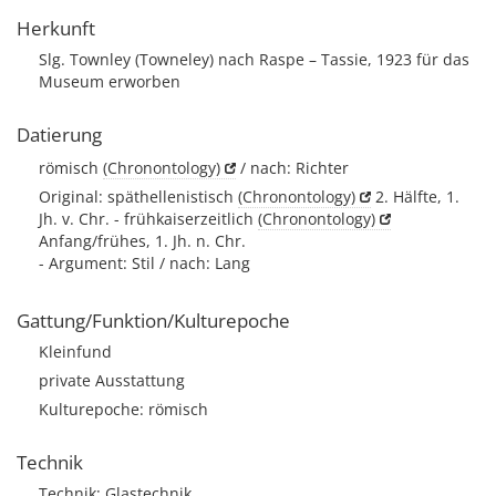
Herkunft
Slg. Townley (Towneley) nach Raspe – Tassie, 1923 für das
Museum erworben
Datierung
römisch
(Chronontology)
/ nach: Richter
Original: späthellenistisch
(Chronontology)
2. Hälfte, 1.
Jh. v. Chr. - frühkaiserzeitlich
(Chronontology)
Anfang/frühes, 1. Jh. n. Chr.
- Argument: Stil / nach: Lang
Gattung/Funktion/Kulturepoche
Kleinfund
private Ausstattung
Kulturepoche: römisch
Technik
Technik: Glastechnik