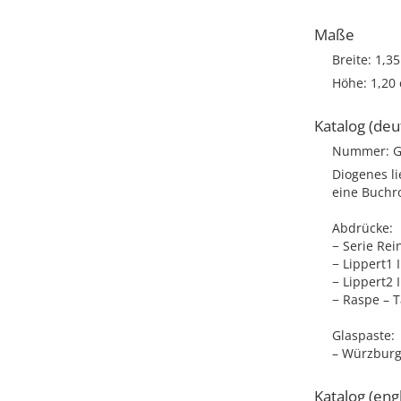
Maße
Breite: 1,3
Höhe: 1,20
Katalog (deu
Nummer: G
Diogenes l
eine Buchro
Abdrücke:
− Serie Rei
− Lippert1 
− Lippert2 
− Raspe – T
Glaspaste:
– Würzbur
Katalog (engl