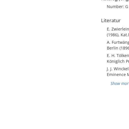
Number: G
Literatur
E. Zwierle
(1986), Kat.
A. Furtwän
Berlin (189
E. H. Tölke
Königlich 
J. J. Winck
Eminence Mo
Show mor