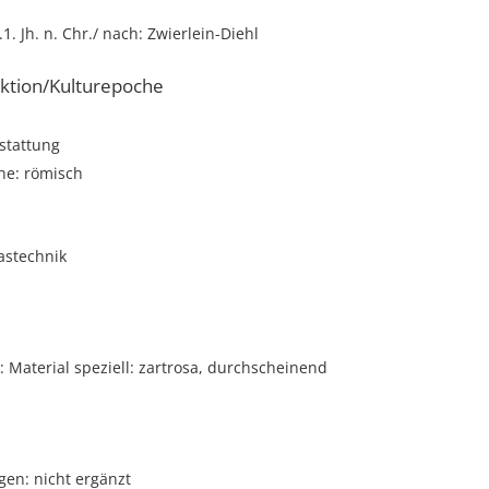
r.1. Jh. n. Chr./ nach: Zwierlein-Diehl
ktion/Kulturepoche
stattung
he: römisch
astechnik
Material speziell: zartrosa, durchscheinend
gen: nicht ergänzt