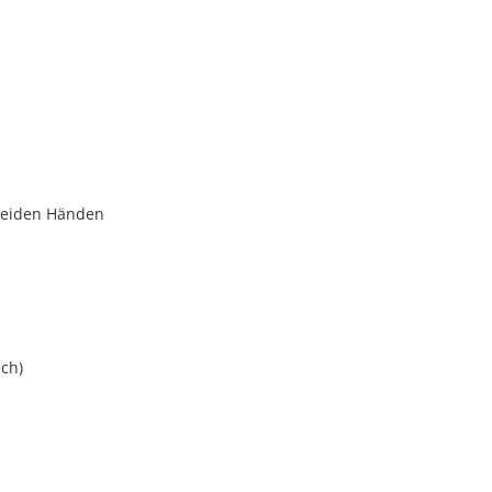
 beiden Händen
sch)