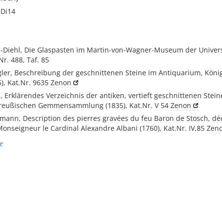
 Di14
in-Diehl, Die Glaspasten im Martin-von-Wagner-Museum der Univer
Nr. 488, Taf. 85
gler, Beschreibung der geschnittenen Steine im Antiquarium, Kön
6), Kat.Nr. 9635
Zenon
n, Erklärendes Verzeichnis der antiken, vertieft geschnittenen Stein
Preußischen Gemmensammlung (1835), Kat.Nr. V 54
Zenon
elmann, Description des pierres gravées du feu Baron de Stosch, dé
nseigneur le Cardinal Alexandre Albani (1760), Kat.Nr. IV,85
Zen
e