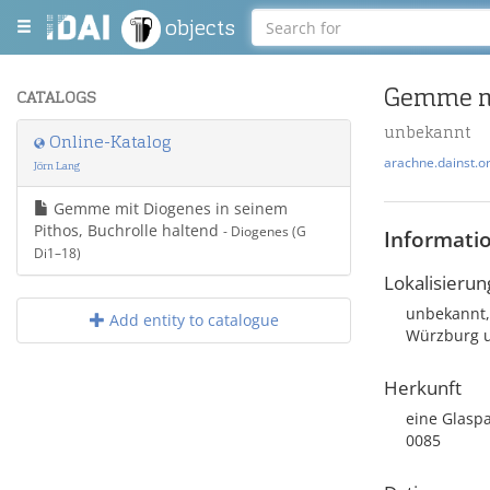
objects
Gemme mi
CATALOGS
unbekannt
Online-Katalog
arachne.dainst.o
Jörn Lang
Gemme mit Diogenes in seinem
Pithos, Buchrolle haltend
- Diogenes (G
Informati
Di1–18)
Lokalisierun
unbekannt, 
Add entity to catalogue
Würzburg u
Herkunft
eine Glaspa
0085