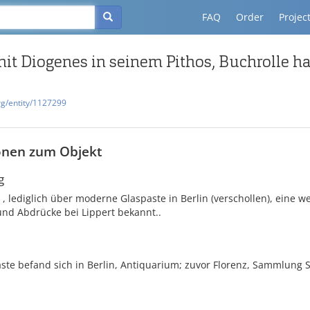
FAQ
Order
Projec
t Diogenes in seinem Pithos, Buchrolle h
rg/entity/1127299
onen zum Objekt
g
, lediglich über moderne Glaspaste in Berlin (verschollen), eine we
nd Abdrücke bei Lippert bekannt..
ste befand sich in Berlin, Antiquarium; zuvor Florenz, Sammlung S