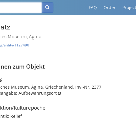
FAQ
Order
Projec
satz
hes Museum, Ägina
rg/entity/1127490
onen zum Objekt
g
sches Museum, Ägina, Griechenland, Inv.-Nr. 2377
tsangabe: Aufbewahrungsort
ktion/Kulturepoche
tik; Relief