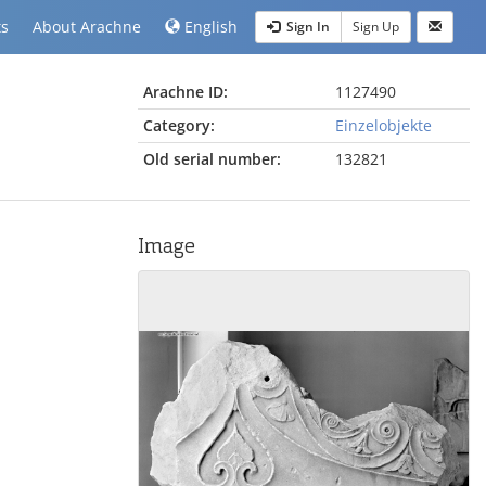
ts
About Arachne
English
Sign In
Sign Up
Arachne ID:
1127490
Category:
Einzelobjekte
Old serial number:
132821
Image