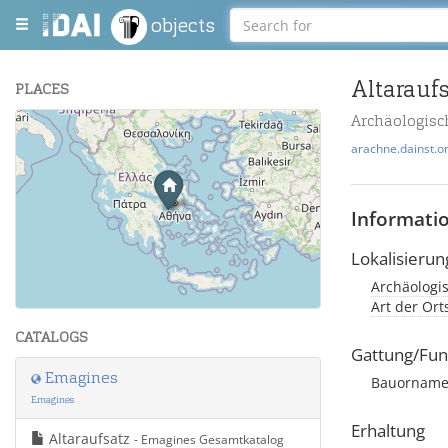
objects
Altarauf
PLACES
Archäologisc
+
arachne.dainst.o
−
Informati
Lokalisierun
Archäologi
Leaflet
| Maps and Data ©
OpenStreetMap
.
Art der Or
CATALOGS
Gattung/Fun
Emagines
Bauornamen
Emagines
Erhaltung
Altaraufsatz
- Emagines Gesamtkatalog