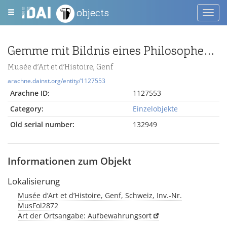
objects
Toggl
navig
Gemme mit Bildnis eines Philosophen im sokratischen Schema
Musée d’Art et d’Histoire, Genf
arachne.dainst.org/entity/1127553
Arachne ID:
1127553
Category:
Einzelobjekte
Old serial number:
132949
Informationen zum Objekt
Lokalisierung
Musée d’Art et d’Histoire, Genf, Schweiz, Inv.-Nr.
MusFol2872
Art der Ortsangabe: Aufbewahrungsort