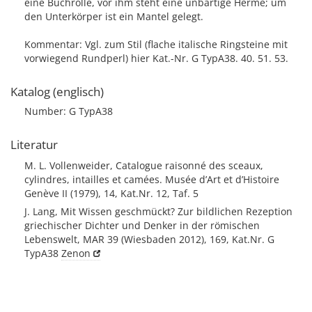
eine Buchrolle, vor ihm steht eine unbärtige Herme; um
den Unterkörper ist ein Mantel gelegt.
Kommentar: Vgl. zum Stil (flache italische Ringsteine mit
vorwiegend Rundperl) hier Kat.-Nr. G TypA38. 40. 51. 53.
Katalog (englisch)
Number: G TypA38
Literatur
M. L. Vollenweider, Catalogue raisonné des sceaux,
cylindres, intailles et camées. Musée d’Art et d’Histoire
Genève II (1979), 14, Kat.Nr. 12, Taf. 5
J. Lang, Mit Wissen geschmückt? Zur bildlichen Rezeption
griechischer Dichter und Denker in der römischen
Lebenswelt, MAR 39 (Wiesbaden 2012), 169, Kat.Nr. G
TypA38
Zenon