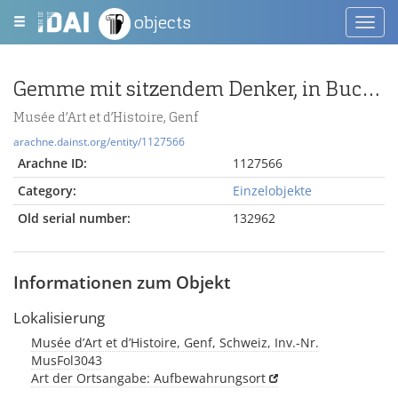
objects
Toggl
navig
Gemme mit sitzendem Denker, in Buchrolle lesend vor Herme (Typus A)
Musée d’Art et d’Histoire, Genf
arachne.dainst.org/entity/1127566
Arachne ID:
1127566
Category:
Einzelobjekte
Old serial number:
132962
Informationen zum Objekt
Lokalisierung
Musée d’Art et d’Histoire, Genf, Schweiz, Inv.-Nr.
MusFol3043
Art der Ortsangabe: Aufbewahrungsort