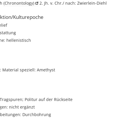
ch
(Chronontology)
2. Jh. v. Chr./ nach: Zwierlein-Diehl
ktion/Kulturepoche
elief
stattung
e: hellenistisch
 Material speziell: Amethyst
Tragspuren; Politur auf der Rückseite
gen: nicht ergänzt
rbeitungen: Durchbohrung