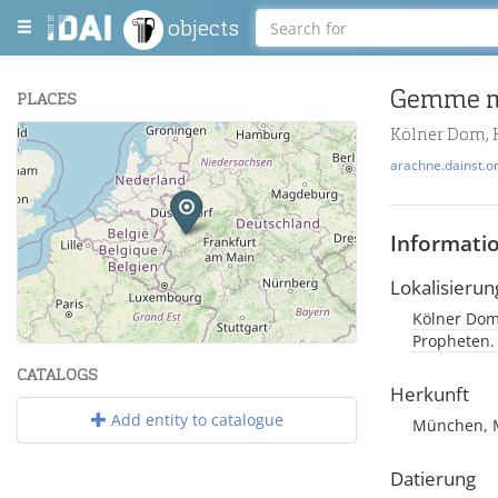
objects
Gemme m
PLACES
Kölner Dom, 
+
arachne.dainst.o
−
Informati
Lokalisierun
Kölner Dom,
Leaflet
| Maps and Data ©
OpenStreetMap
.
Propheten.
CATALOGS
Herkunft
Add entity to catalogue
München, Mü
Datierung