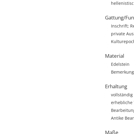
hellenistis
Gattung/Fun
Inschrift; R
private Aus
Kulturepoch
Material
Edelstein
Bemerkung:
Erhaltung
vollständig
erhebliche 
Bearbeitun
Antike Bea
Maße