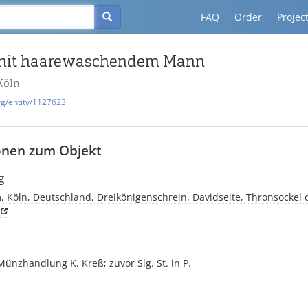
FAQ
Order
Projec
it haarewaschendem Mann
Köln
rg/entity/1127623
onen zum Objekt
g
 Köln, Deutschland, Dreikönigenschrein, Davidseite, Thronsockel 
nzhandlung K. Kreß; zuvor Slg. St. in P.