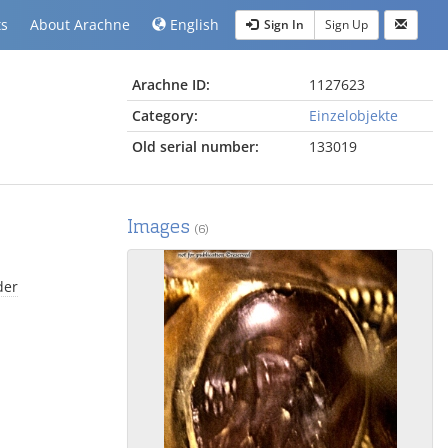
ts
About Arachne
English
Sign In
Sign Up
Arachne ID:
1127623
Category:
Einzelobjekte
Old serial number:
133019
Images
(6)
der