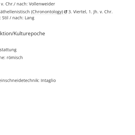
. v. Chr./ nach: Vollenweider
päthellenistisch
(Chronontology)
3. Viertel, 1. Jh. v. Chr.
 Stil / nach: Lang
ktion/Kulturepoche
stattung
he: römisch
einschneidetechnik: Intaglio