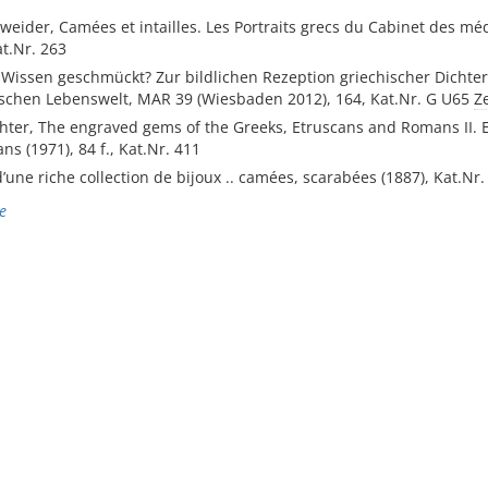
nweider, Camées et intailles. Les Portraits grecs du Cabinet des méd
t.Nr. 263
t Wissen geschmückt? Zur bildlichen Rezeption griechischer Dicht
ischen Lebenswelt, MAR 39 (Wiesbaden 2012), 164, Kat.Nr. G U65
Z
chter, The engraved gems of the Greeks, Etruscans and Romans II.
ns (1971), 84 f., Kat.Nr. 411
’une riche collection de bijoux .. camées, scarabées (1887), Kat.Nr. 
e