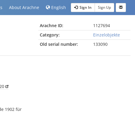
ts
About Arachne
English
Sign In
Sign Up
Arachne ID:
1127694
Category:
Einzelobjekte
Old serial number:
133090
920
de 1902 für