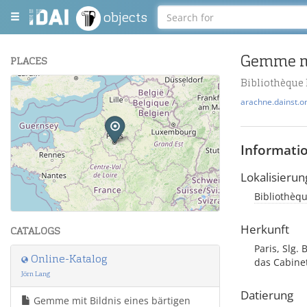
objects
Gemme mi
PLACES
Bibliothèque 
+
arachne.dainst.o
−
Informati
Lokalisierun
Bibliothèqu
Leaflet
| Maps and Data ©
OpenStreetMap
.
Herkunft
CATALOGS
Paris, Slg.
Online-Katalog
das Cabine
Jörn Lang
Datierung
Gemme mit Bildnis eines bärtigen