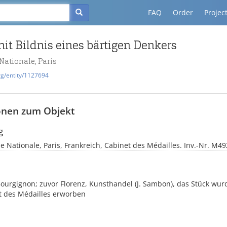
FAQ
Order
Projec
t Bildnis eines bärtigen Denkers
Nationale, Paris
rg/entity/1127694
onen zum Objekt
g
e Nationale, Paris, Frankreich, Cabinet des Médailles. Inv.-Nr. M4
 Bourgignon; zuvor Florenz, Kunsthandel (J. Sambon), das Stück wur
t des Médailles erworben