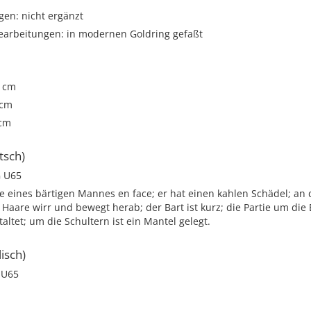
gen: nicht ergänzt
arbeitungen: in modernen Goldring gefaßt
5 cm
 cm
 cm
tsch)
 U65
e eines bärtigen Mannes en face; er hat einen kahlen Schädel; an
Haare wirr und bewegt herab; der Bart ist kurz; die Partie um die 
altet; um die Schultern ist ein Mantel gelegt.
isch)
 U65