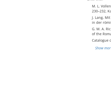
M. L. Volle
230–232, Ka
J. Lang, Mi
in der röm
G. M. A. Ri
of the Roma
Catalogue d
Show mor