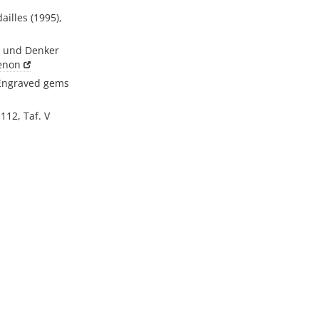
ailles (1995),
er und Denker
enon
 Engraved gems
112, Taf. V