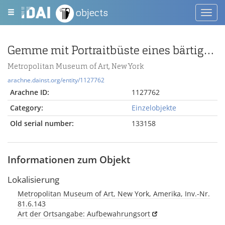
objects
Toggl
navig
Gemme mit Portraitbüste eines bärtigen Denkers
Metropolitan Museum of Art, New York
arachne.dainst.org/entity/1127762
Arachne ID:
1127762
Category:
Einzelobjekte
Old serial number:
133158
Informationen zum Objekt
Lokalisierung
Metropolitan Museum of Art, New York, Amerika, Inv.-Nr.
81.6.143
Art der Ortsangabe: Aufbewahrungsort