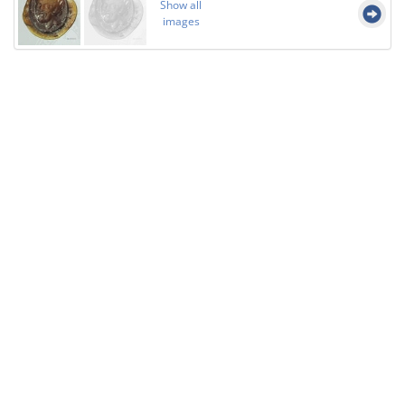
Show all
images
Licensed under
Creative Commons
|
Imprint
|
Privacy
| Report bugs to
idai.objects@dainst.de