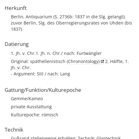
Herkunft
Berlin, Antiquarium (S. 2736b: 1837 in die Slg. gelangt);
zuvor Berlin, Slg. des Oberregierungsrates von Uhden (bis
1837)
Datierung
1. Jh. v. Chr.1. Jh. n. Chr./ nach: Furtwängler
Original: späthellenistisch
(Chronontology)
2. Hälfte, 1.
Jh. v. Chr.
- Argument: Stil / nach: Lang
Gattung/Funktion/Kulturepoche
Gemme/Kameo
private Ausstattung
Kulturepoche: römisch
Technik
Gußrand stellenweise erhalten; Technik: Glastechnik