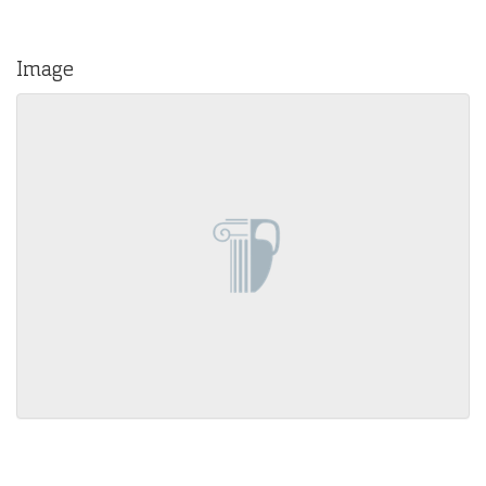
Image