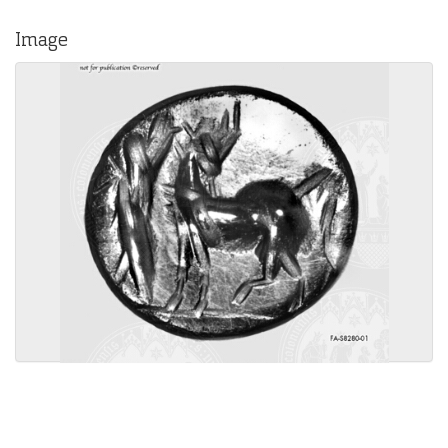
Image