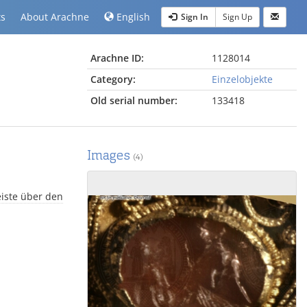
ts
About Arachne
English
Sign In
Sign Up
Arachne ID:
1128014
Category:
Einzelobjekte
Old serial number:
133418
Images
(4)
iste über den