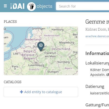
objects
Gemme m
PLACES
Kölner Dom, 
+
arachne.dainst.o
−
Informati
Lokalisierun
Kölner Dom
Leaflet
| Maps and Data ©
OpenStreetMap
.
Aposteln.
CATALOGS
Datierung
Add entity to catalogue
kaiserzeitl
Gattung/Fun