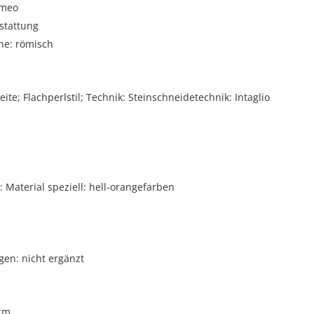
meo
stattung
he: römisch
eite; Flachperlstil; Technik: Steinschneidetechnik: Intaglio
Material speziell: hell-orangefarben
gen: nicht ergänzt
 cm