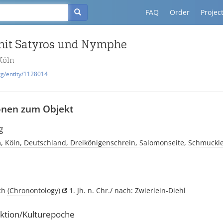
FAQ
Order
Projec
it Satyros und Nymphe
Köln
rg/entity/1128014
onen zum Objekt
g
, Köln, Deutschland, Dreikönigenschrein, Salomonseite, Schmuckle
ich
(Chronontology)
1. Jh. n. Chr./ nach: Zwierlein-Diehl
ktion/Kulturepoche