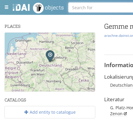
objects
Gemme mi
PLACES
arachne.dainst.o
+
−
Informati
Lokalisierun
Deutschlan
Leaflet
| Maps and Data ©
OpenStreetMap
.
Literatur
CATALOGS
G. Platz-Ho
Add entity to catalogue
Zenon