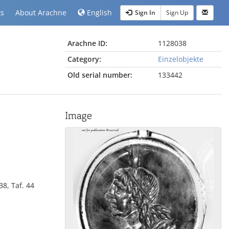
ts
About Arachne
English
Sign In
Sign Up
Arachne ID:
1128038
Category:
Einzelobjekte
Old serial number:
133442
Image
38, Taf. 44