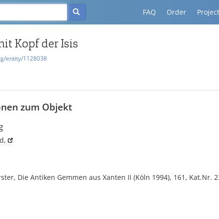
FAQ
Order
Projec
t Kopf der Isis
rg/entity/1128038
onen zum Objekt
g
d,
rster, Die Antiken Gemmen aus Xanten II (Köln 1994), 161, Kat.Nr. 2