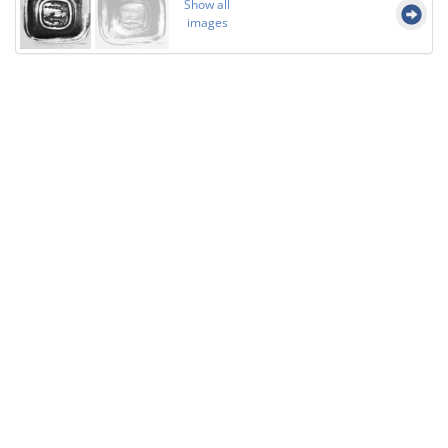
Show all
images
Licensed under
Creative Commons
|
Imprint
|
Privacy
| Report bugs to
idai.objects@dainst.de