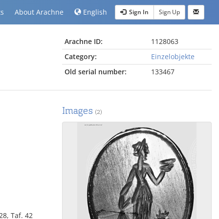
ts
About Arachne
English
Sign In
Sign Up
Arachne ID:
1128063
Category:
Einzelobjekte
Old serial number:
133467
Images
(2)
28, Taf. 42