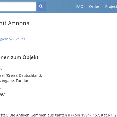
FAQ
Order
Projec
it Annona
rg/entity/1128063
onen zum Objekt
g
el (Kreis), Deutschland,
tsangabe: Fundort
,
997
rster, Die Antiken Gemmen aus Xanten II (Köln 1994), 157, Kat.Nr. 2