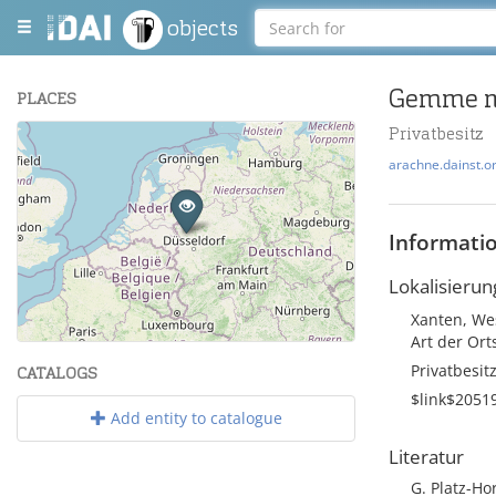
objects
Gemme m
PLACES
Privatbesitz
+
arachne.dainst.o
−
Informati
Lokalisierun
Xanten, Wes
Leaflet
| Maps and Data ©
OpenStreetMap
.
Art der Or
Privatbesitz
CATALOGS
$link$2051
Add entity to catalogue
Literatur
G. Platz-Ho