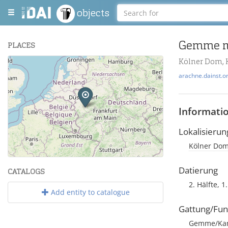
objects
Gemme mi
PLACES
Kölner Dom, 
+
arachne.dainst.o
−
Informati
Lokalisierun
Kölner Dom,
Leaflet
| Maps and Data ©
OpenStreetMap
.
Datierung
CATALOGS
2. Hälfte, 1
Add entity to catalogue
Gattung/Fun
Gemme/Ka