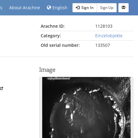
ts
About Arachne
English
Sign In
Sign Up
Arachne ID:
1128103
Category:
Einzelobjekte
Old serial number:
133507
Image