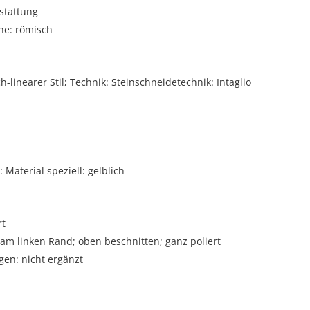
stattung
he: römisch
ch-linearer Stil; Technik: Steinschneidetechnik: Intaglio
Material speziell: gelblich
rt
 am linken Rand; oben beschnitten; ganz poliert
gen: nicht ergänzt