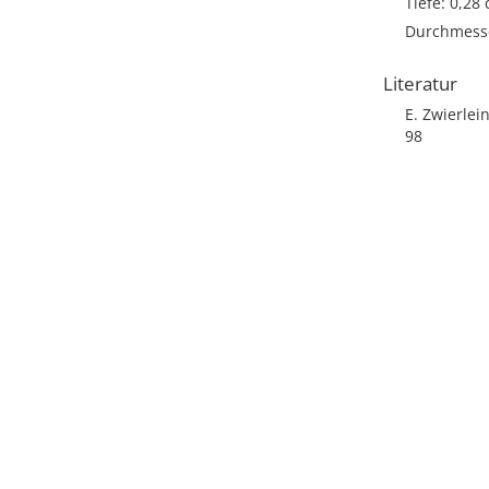
Tiefe: 0,28
Durchmesse
Literatur
E. Zwierle
98