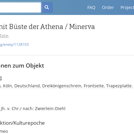
FAQ
Order
Projec
t Büste der Athena / Minerva
Köln
rg/entity/1128103
onen zum Objekt
g
 Köln, Deutschland, Dreikönigenschrein, Frontseite, Trapezplatte.
. Jh. v. Chr./ nach: Zwierlein-Diehl
ktion/Kulturepoche
meo