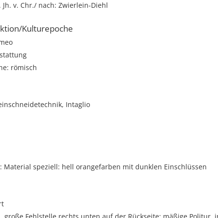
1. Jh. v. Chr./ nach: Zwierlein-Diehl
ktion/Kulturepoche
meo
stattung
he: römisch
einschneidetechnik, Intaglio
Material speziell: hell orangefarben mit dunklen Einschlüssen
rt
 große Fehlstelle rechts unten auf der Rückseite; mäßige Politur, 