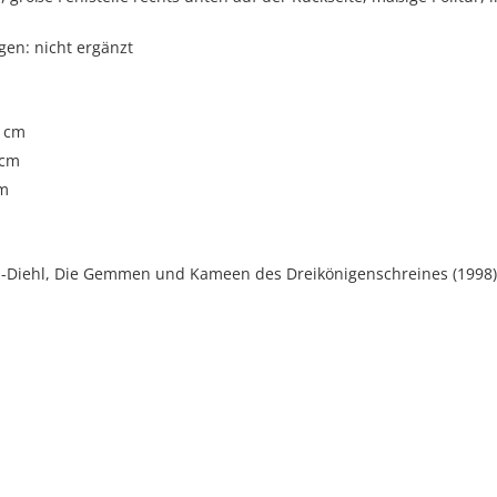
gen: nicht ergänzt
5 cm
 cm
cm
in-Diehl, Die Gemmen und Kameen des Dreikönigenschreines (1998),