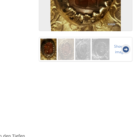
Show all
images
in den Tiefen