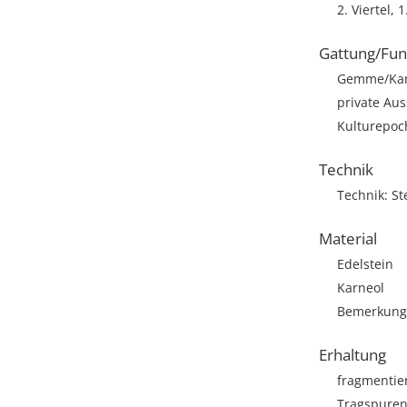
2. Viertel, 
Gattung/Fun
Gemme/Ka
private Aus
Kulturepoc
Technik
Technik: St
Material
Edelstein
Karneol
Bemerkung: 
Erhaltung
fragmentie
Tragspuren,