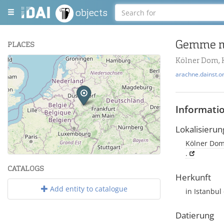
objects
Gemme m
PLACES
Kölner Dom, 
+
arachne.dainst.o
−
Informati
Lokalisierun
Kölner Dom
Leaflet
| Maps and Data ©
OpenStreetMap
.
.
CATALOGS
Herkunft
Add entity to catalogue
in Istanbul
Datierung