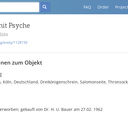
FAQ
Order
Projec
it Psyche
Köln
rg/entity/1128150
onen zum Objekt
g
, Köln, Deutschland, Dreikönigenschrein, Salomonseite, Thronsock
 erworben; gekauft von Dr. H. U. Bauer am 27.02. 1962