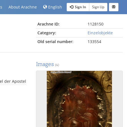
ts
About Arachne
English
Sign In
Sign Up
Arachne ID:
1128150
Category:
Einzelobjekte
Old serial number:
133554
Images
(4)
el der Apostel