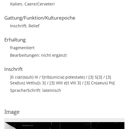
Italien, Caere/Cerveteri
Gattung/Funktion/Kulturepoche
Inschrift; Relief
Erhaltung
fragmentiert
Bearbeitungen: nicht ergänzt
Inschrift
]li co(n)s(uli) III / t]rib(unicia) potestate) / [3] S[3] / [3]
Sex(tus) Vettiu[s 3] / [3] VIIII e[t VIII 3] / [3] Cn(aeus) Po[
Sprache/Schrift: lateinisch
Image