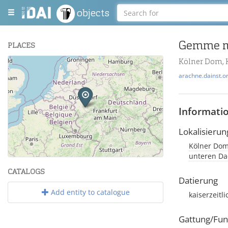
objects
Gemme m
PLACES
Kölner Dom, 
+
arachne.dainst.o
−
Informati
Lokalisierun
Kölner Dom
Leaflet
| Maps and Data ©
OpenStreetMap
.
unteren Da
CATALOGS
Datierung
Add entity to catalogue
kaiserzeitl
Gattung/Fun