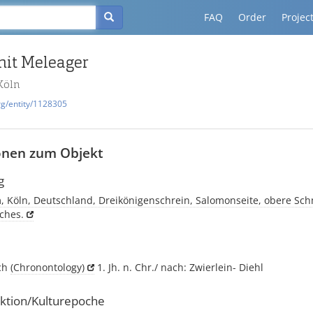
FAQ
Order
Projec
it Meleager
Köln
rg/entity/1128305
onen zum Objekt
g
, Köln, Deutschland, Dreikönigenschrein, Salomonseite, obere Sch
ches.
ich
(Chronontology)
1. Jh. n. Chr./ nach: Zwierlein- Diehl
ktion/Kulturepoche