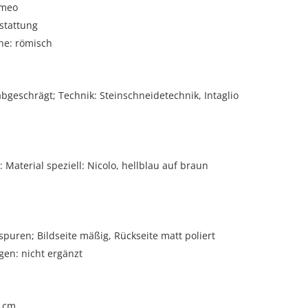
meo
stattung
he: römisch
abgeschrägt; Technik: Steinschneidetechnik, Intaglio
Material speziell: Nicolo, hellblau auf braun
spuren; Bildseite mäßig, Rückseite matt poliert
gen: nicht ergänzt
2 cm