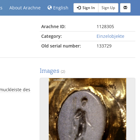
ts
About Arachne
English
Sign In
Sign Up
Arachne ID:
1128305
Category:
Einzelobjekte
Old serial number:
133729
Images
(2)
muckleiste des