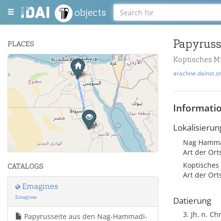
objects
Papyruss
PLACES
Koptisches M
+
arachne.dainst.o
−
Informati
Lokalisierun
Nag Hammad
Leaflet
| Maps and Data ©
OpenStreetMap
.
Art der Or
Koptisches
CATALOGS
Art der Or
Emagines
Emagines
Datierung
3. Jh. n. Chr
Papyrusseite aus den Nag-Hammadi-