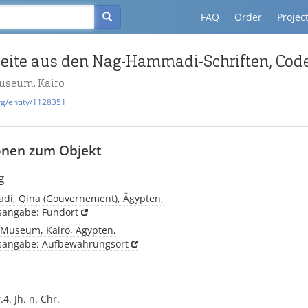
FAQ
Order
Projec
eite aus den Nag-Hammadi-Schriften, Code
useum, Kairo
rg/entity/1128351
onen zum Objekt
g
i, Qina (Gouvernement), Ägypten,
tsangabe: Fundort
 Museum, Kairo, Ägypten,
tsangabe: Aufbewahrungsort
.4. Jh. n. Chr.