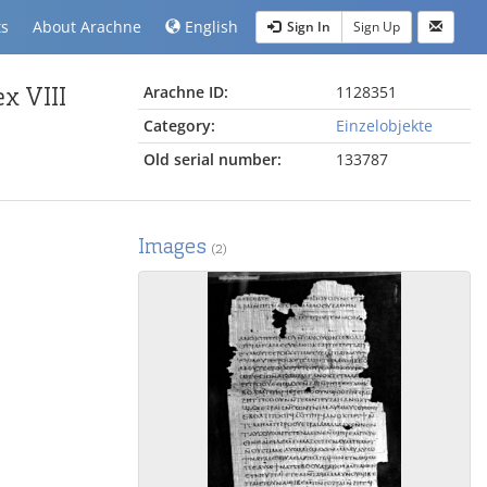
ts
About Arachne
English
Sign In
Sign Up
x VIII
Arachne ID:
1128351
Category:
Einzelobjekte
Old serial number:
133787
Images
(2)