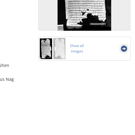
Show all
images
rühen
aus Nag