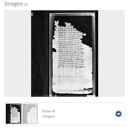
Images
(2)
Show all
images