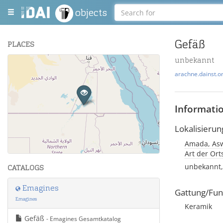
objects
Gefäß
PLACES
unbekannt
+
arachne.dainst.o
−
Informati
Lokalisierun
Amada, Asw
Leaflet
| Maps and Data ©
OpenStreetMap
.
Art der Or
unbekannt,
CATALOGS
Emagines
Gattung/Fun
Emagines
Keramik
Gefäß
- Emagines Gesamtkatalog