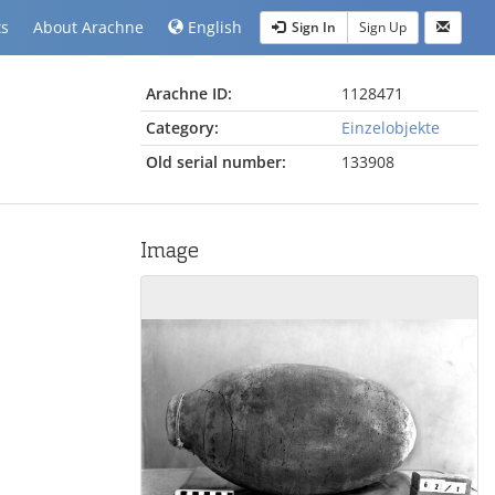
ts
About Arachne
English
Sign In
Sign Up
Arachne ID:
1128471
Category:
Einzelobjekte
Old serial number:
133908
Image