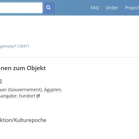
FAQ
Order
Projec
rg/entity/1128471
onen zum Objekt
g
an (Gouvernement), Ägypten,
tsangabe: Fundort
ktion/Kulturepoche