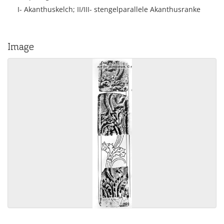
I- Akanthuskelch; II/III- stengelparallele Akanthusranke
Image