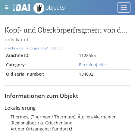
objects
Toggl
navig
Kopf- und Oberkörperfragment von der Terrakottastatuette einer Göttin
unbekannt
arachne.dainst.org/entity/1128555
Arachne ID:
1128555
Category:
Einzelobjekte
Old serial number:
134002
Informationen zum Objekt
Lokalisierung
Thermos, (Thermon / Thermum), Ätolien-Akarnanien
(Regionalbezirk), Griechenland,
Art der Ortsangabe: Fundort