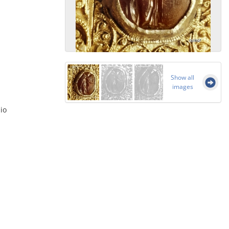
Show all
images
io