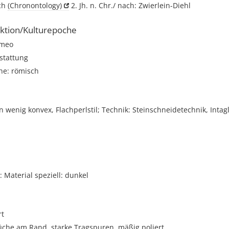
ich
(Chronontology)
2. Jh. n. Chr./ nach: Zwierlein-Diehl
ktion/Kulturepoche
meo
stattung
he: römisch
n wenig konvex, Flachperlstil; Technik: Steinschneidetechnik, Intagl
Material speziell: dunkel
rt
üche am Rand, starke Tragspuren, mäßig poliert