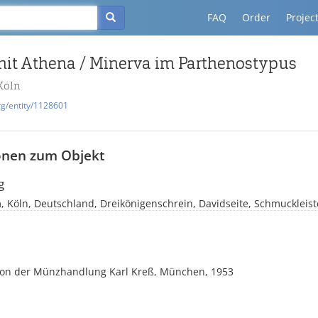
FAQ
Order
Projec
t Athena / Minerva im Parthenostypus
Köln
rg/entity/1128601
onen zum Objekt
g
 Köln, Deutschland, Dreikönigenschrein, Davidseite, Schmuckleist
on der Münzhandlung Karl Kreß, München, 1953