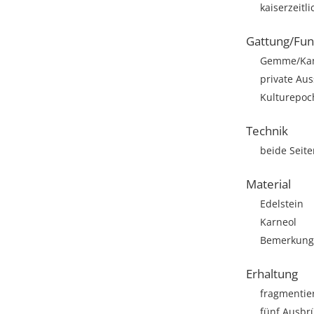
kaiserzeitl
Gattung/Fun
Gemme/Ka
private Aus
Kulturepoc
Technik
beide Seite
Material
Edelstein
Karneol
Bemerkung: 
Erhaltung
fragmentie
fünf Ausbr