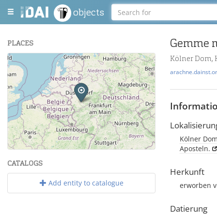
objects
Gemme mi
PLACES
Kölner Dom, 
+
arachne.dainst.o
−
Informati
Lokalisierun
Kölner Dom,
Leaflet
| Maps and Data ©
OpenStreetMap
.
Aposteln.
CATALOGS
Herkunft
Add entity to catalogue
erworben v
Datierung