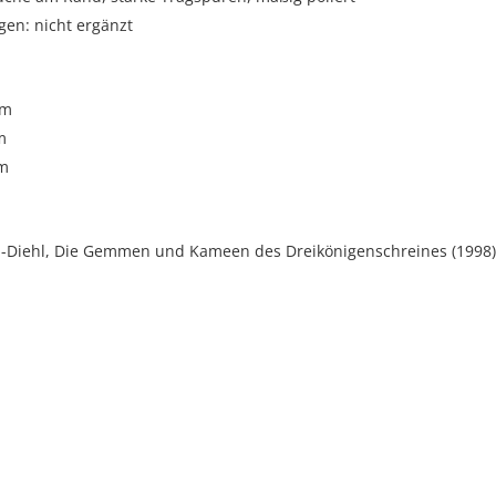
gen: nicht ergänzt
cm
m
cm
in-Diehl, Die Gemmen und Kameen des Dreikönigenschreines (1998),