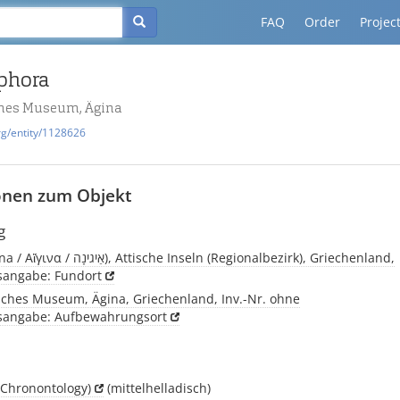
FAQ
Order
Projec
phora
hes Museum, Ägina
rg/entity/1128626
onen zum Objekt
g
Ägina, (Aigina / Αἴγινα / אַיגינָה), Attische Inseln (Regionalbezirk), Griechenland,
tsangabe: Fundort
sches Museum, Ägina, Griechenland, Inv.-Nr. ohne
tsangabe: Aufbewahrungsort
(Chronontology)
(mittelhelladisch)