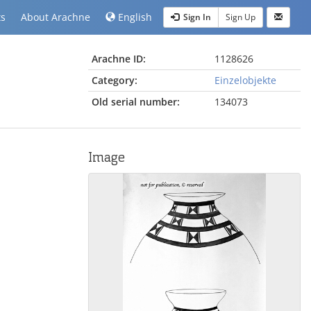
ts
About Arachne
English
Sign In
Sign Up
Arachne ID:
1128626
Category:
Einzelobjekte
Old serial number:
134073
Image