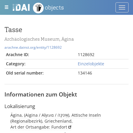
objects
Toggl
navig
Tasse
Archäologisches Museum, Ägina
arachne.dainst.org/entity/1128692
Arachne ID:
1128692
Category:
Einzelobjekte
Old serial number:
134146
Informationen zum Objekt
Lokalisierung
Ägina, (Aigina / Αἴγινα / אַיגינָה), Attische Inseln
(Regionalbezirk), Griechenland,
Art der Ortsangabe: Fundort