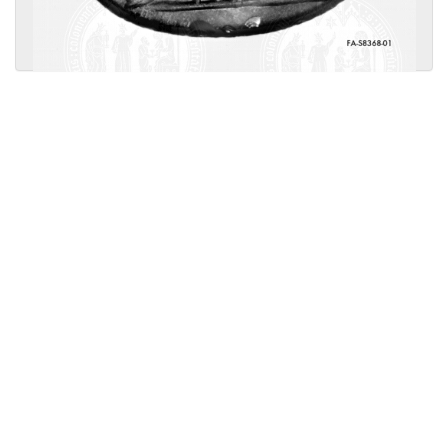
Licensed under
Creative Commons
|
Imprint
|
Privacy
| Report bugs to