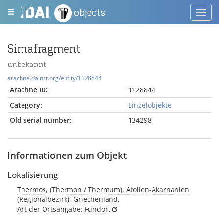
objects
Toggl
navig
Simafragment
unbekannt
arachne.dainst.org/entity/1128844
Arachne ID:
1128844
Category:
Einzelobjekte
Old serial number:
134298
Informationen zum Objekt
Lokalisierung
Thermos, (Thermon / Thermum), Ätolien-Akarnanien
(Regionalbezirk), Griechenland,
Art der Ortsangabe: Fundort