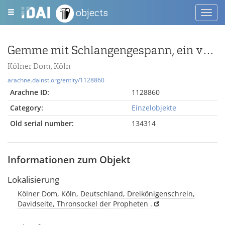
objects
Toggl
navig
Gemme mit Schlangengespann, ein von oben herabfliegender Adler hält die Zügel
Kölner Dom, Köln
arachne.dainst.org/entity/1128860
Arachne ID:
1128860
Category:
Einzelobjekte
Old serial number:
134314
Informationen zum Objekt
Lokalisierung
Kölner Dom, Köln, Deutschland, Dreikönigenschrein,
Davidseite, Thronsockel der Propheten .