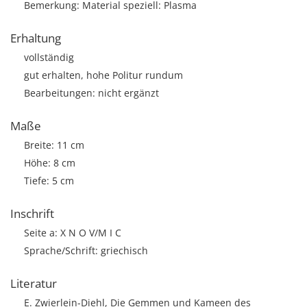
Bemerkung: Material speziell: Plasma
Erhaltung
vollständig
gut erhalten, hohe Politur rundum
Bearbeitungen: nicht ergänzt
Maße
Breite: 11 cm
Höhe: 8 cm
Tiefe: 5 cm
Inschrift
Seite a: X N O V/M I C
Sprache/Schrift: griechisch
Literatur
E. Zwierlein-Diehl, Die Gemmen und Kameen des