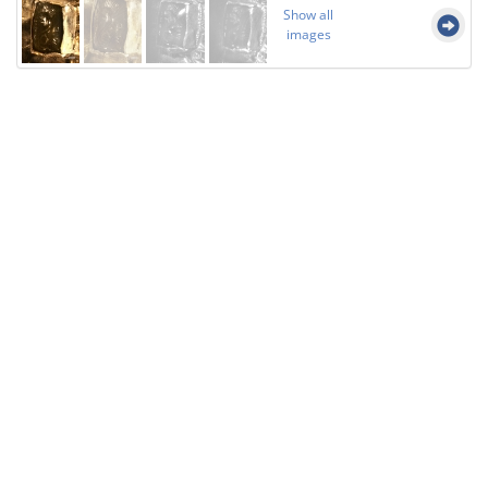
Show all
images
Licensed under
Creative Commons
|
Imprint
|
Privacy
| Report bugs to