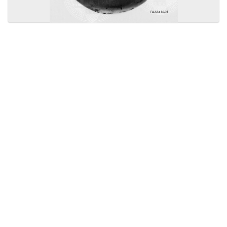
Licensed under
Creative Commons
|
Imprint
|
Privacy
| Report bugs to
idai.objects@dainst.de