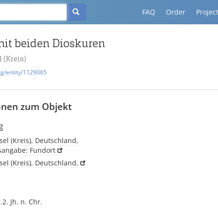
FAQ
Order
Projec
t beiden Dioskuren
 (Kreis)
rg/entity/1129065
onen zum Objekt
g
el (Kreis), Deutschland,
tsangabe: Fundort
el (Kreis), Deutschland,
.2. Jh. n. Chr.