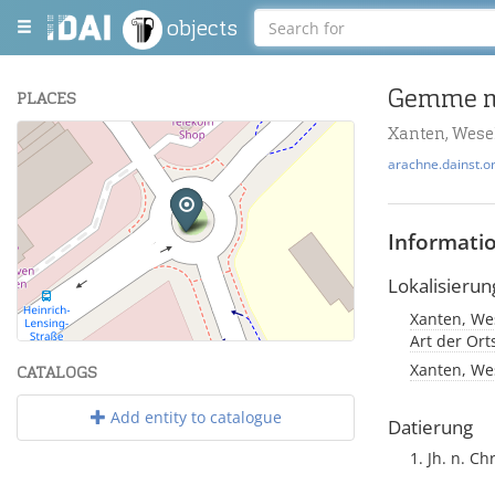
objects
Gemme mi
PLACES
Xanten, Wesel
+
arachne.dainst.o
−
Informati
Lokalisierun
Xanten, Wes
Leaflet
| Maps and Data ©
OpenStreetMap
.
Art der Or
Xanten, Wes
CATALOGS
Add entity to catalogue
Datierung
1. Jh. n. Chr