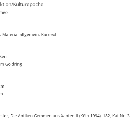
ktion/Kulturepoche
meo
 Material allgemein: Karneol
oßen
m Goldring
 cm
cm
rster, Die Antiken Gemmen aus Xanten II (Köln 1994), 182, Kat.Nr. 2