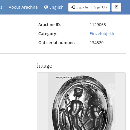
ts
About Arachne
English
Sign In
Sign Up
Arachne ID:
1129065
Category:
Einzelobjekte
Old serial number:
134520
Image