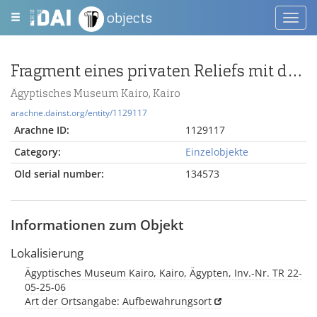
objects
Toggl
navig
Fragment eines privaten Reliefs mit der Darstellung von Adoranten vor sitzenden Gottheiten
Ägyptisches Museum Kairo, Kairo
arachne.dainst.org/entity/1129117
Arachne ID:
1129117
Category:
Einzelobjekte
Old serial number:
134573
Informationen zum Objekt
Lokalisierung
Ägyptisches Museum Kairo, Kairo, Ägypten, Inv.-Nr. TR 22-
05-25-06
Art der Ortsangabe: Aufbewahrungsort