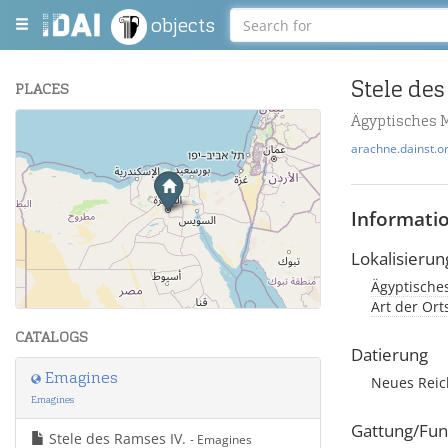
objects
Stele des
PLACES
Ägyptisches 
+
arachne.dainst.o
−
Informati
Lokalisierun
Ägyptisches
Leaflet
| Maps and Data ©
OpenStreetMap
.
Art der Or
CATALOGS
Datierung
Emagines
Neues Rei
Emagines
Gattung/Fun
Stele des Ramses IV.
- Emagines