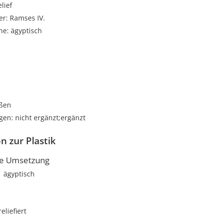
elief
er: Ramses IV.
he: ägyptisch
i
oßen
en: nicht ergänzt;ergänzt
n zur Plastik
he Umsetzung
ägyptisch
reliefiert