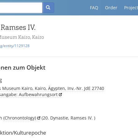
FAQ
Order
Projec
 Ramses IV.
Museum Kairo, Kairo
rg/entity/1129128
onen zum Objekt
g
 Museum Kairo, Kairo, Ägypten, Inv.-Nr. JdE 27740
tsangabe: Aufbewahrungsort
ch
(Chronontology)
(20. Dynastie, Ramses IV. )
ktion/Kulturepoche