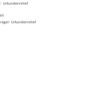
r
Urkundenrelief
en
räger: Urkundenrelief