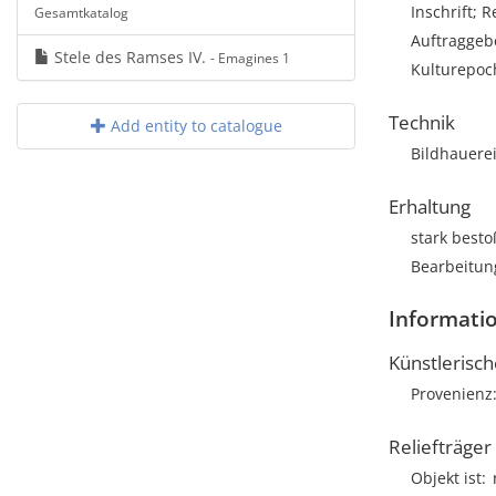
Inschrift; R
Gesamtkatalog
Auftraggeb
Stele des Ramses IV.
- Emagines 1
Kulturepoc
Technik
Add entity to catalogue
Bildhauere
Erhaltung
stark best
Bearbeitung
Informatio
Künstlerisc
Provenienz
Reliefträger
Objekt ist