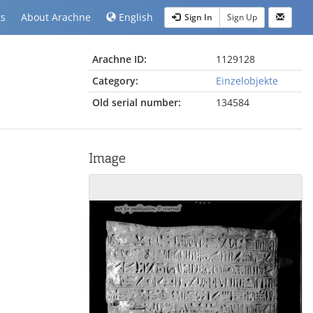
ts
About Arachne
English
Sign In
Sign Up
Arachne ID:
1129128
Category:
Einzelobjekte
Old serial number:
134584
Image