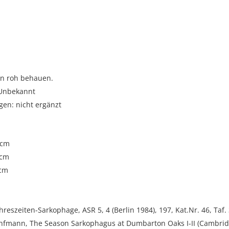
n roh behauen.
 Unbekannt
gen: nicht ergänzt
 cm
 cm
 cm
ahreszeiten-Sarkophage, ASR 5, 4 (Berlin 1984), 197, Kat.Nr. 46, Taf.
anfmann, The Season Sarkophagus at Dumbarton Oaks I-II (Cambrid