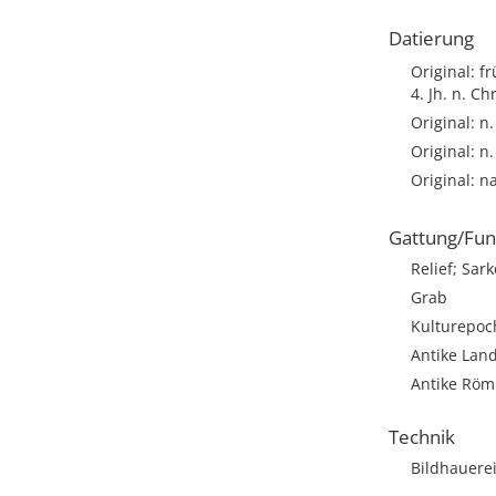
Datierung
Original: f
4. Jh. n. Ch
Original: n
Original: n
Original: n
Gattung/Fun
Relief; Sar
Grab
Kulturepoc
Antike Land
Antike Römi
Technik
Bildhauere