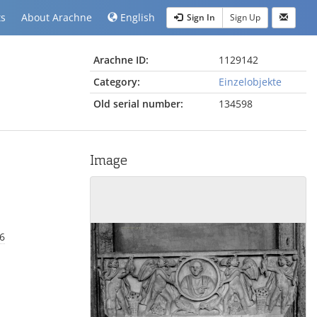
ts
About Arachne
English
Sign In
Sign Up
Arachne ID:
1129142
Category:
Einzelobjekte
Old serial number:
134598
Image
86