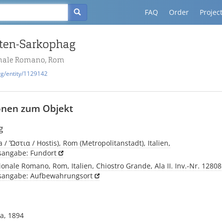
FAQ
Order
Projec
iten-Sarkophag
nale Romano, Rom
rg/entity/1129142
onen zum Objekt
g
a / Ὤστια / Hostis), Rom (Metropolitanstadt), Italien,
tsangabe: Fundort
nale Romano, Rom, Italien, Chiostro Grande, Ala II. Inv.-Nr. 1280
tsangabe: Aufbewahrungsort
ia, 1894