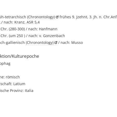
rüh-tetrarchisch
(Chronontology)
frühes 9. Jzehnt, 3. Jh. n. Chr.An
r./ nach: Kranz, ASR 5,4
. Chr. (280-300) / nach: Hanfmann
. Chr. (um 250 ) / nach: v. Gonzenbach
ach-gallienisch
(Chronontology)
/ nach: Musso
ktion/Kulturepoche
kophag
he: römisch
schaft: Latium
sche Provinz: Italia
i