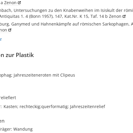
 a
Zenon
enbach, Untersuchungen zu den Knabenweihen im Isiskult der röm
 Antiquitas 1. 4 (Bonn 1957), 147, Kat.Nr. K 15, Taf. 14 b
Zenon
burg, Ganymed und Hahnenkämpfe auf römischen Sarkophagen, AA
non
e
n zur Plastik
ophag; Jahreszeiteneroten mit Clipeus
reliefiert
r
Kasten; rechteckig;querformatig; Jahreszeitenrelief
en
Träger: Wandung