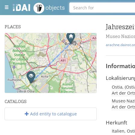
objects
Jahresze
PLACES
Museo Nazio
+
arachne.dainst.o
−
Informati
Lokalisierun
Ostia, (Osti
Leaflet
| Maps and Data ©
OpenStreetMap
.
Art der Or
Museo Nazio
CATALOGS
Art der Or
Add entity to catalogue
Herkunft
Italien, Ost