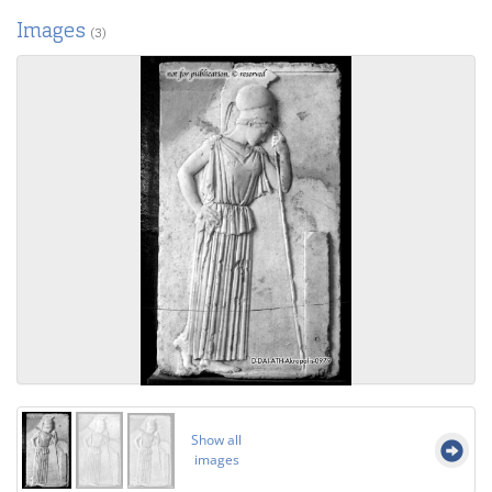
Images
(3)
Show all
images