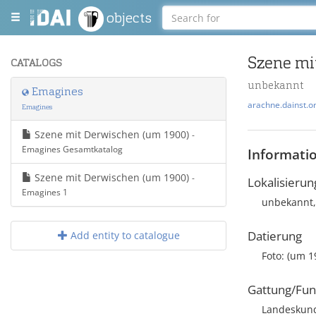
objects
Szene mi
CATALOGS
unbekannt
Emagines
arachne.dainst.o
Emagines
Szene mit Derwischen (um 1900)
-
Emagines Gesamtkatalog
Informati
Szene mit Derwischen (um 1900)
-
Lokalisierun
Emagines 1
unbekannt,
Datierung
Add entity to catalogue
Foto: (um 1
Gattung/Fun
Landeskunde