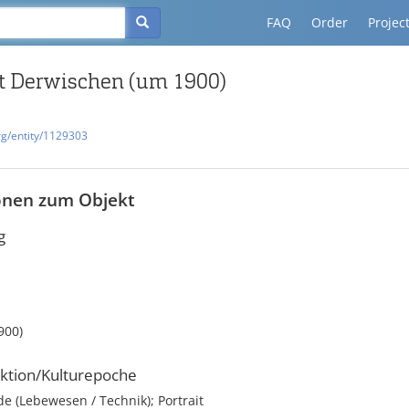
FAQ
Order
Projec
t Derwischen (um 1900)
rg/entity/1129303
onen zum Objekt
g
900)
ktion/Kulturepoche
 (Lebewesen / Technik); Portrait