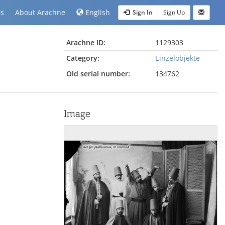
ts
About Arachne
English
Sign In
Sign Up
Arachne ID:
1129303
Category:
Einzelobjekte
Old serial number:
134762
Image