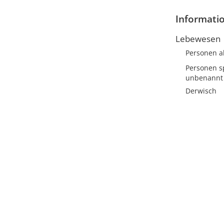
Informati
Lebewesen
Personen a
Personen sp
unbenannt
Derwisch