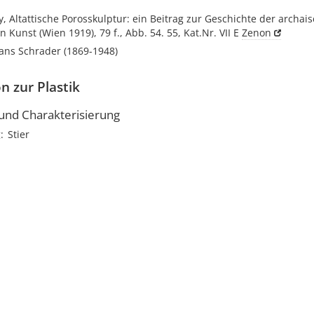
, Altattische Porosskulptur: ein Beitrag zur Geschichte der archai
n Kunst (Wien 1919), 79 f., Abb. 54. 55, Kat.Nr. VII E
Zenon
ans Schrader (1869-1948)
n zur Plastik
nd Charakterisierung
g
Stier