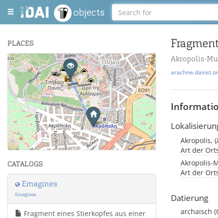
objects
Fragment
PLACES
Akropolis-M
+
arachne.dainst.o
−
Informati
Lokalisierun
Akropolis, 
Leaflet
| Maps and Data ©
OpenStreetMap
.
Art der Or
Akropolis-M
CATALOGS
Art der Or
Emagines
Emagines
Datierung
archaisch
(
Fragment eines Stierkopfes aus einer