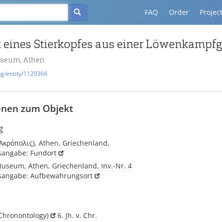
FAQ
Order
Projec
 eines Stierkopfes aus einer Löwenkampf
useum, Athen
rg/entity/1129366
onen zum Objekt
g
(Ἀκρόπολις), Athen, Griechenland,
tsangabe: Fundort
useum, Athen, Griechenland, Inv.-Nr. 4
tsangabe: Aufbewahrungsort
Chronontology)
6. Jh. v. Chr.