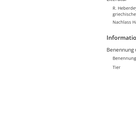
R. Heberdey
griechische
Nachlass H
Informatio
Benennung u
Benennun
Tier