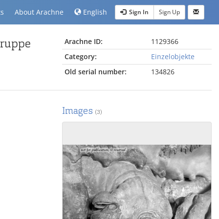
ts
About Arachne
English
Sign In
Sign Up
gruppe
Arachne ID:
1129366
Category:
Einzelobjekte
Old serial number:
134826
Images
(3)