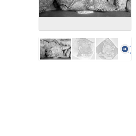
Show al
images