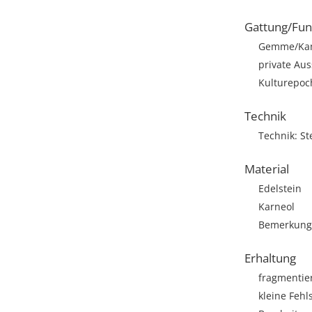
Gattung/Fun
Gemme/Ka
private Aus
Kulturepoc
Technik
Technik: St
Material
Edelstein
Karneol
Bemerkung: 
Erhaltung
fragmentie
kleine Fehls