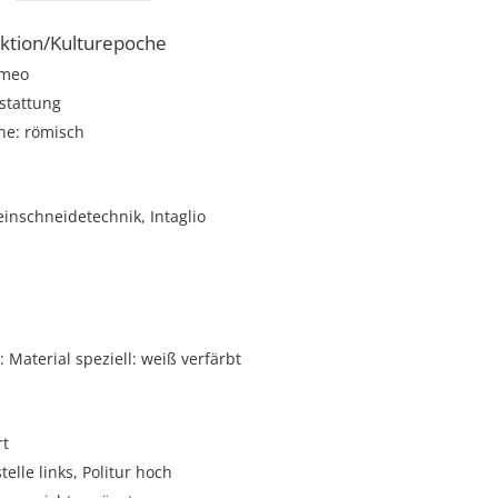
ktion/Kulturepoche
meo
stattung
he: römisch
einschneidetechnik, Intaglio
Material speziell: weiß verfärbt
rt
telle links, Politur hoch