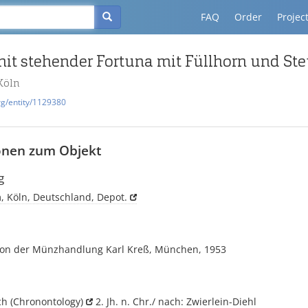
FAQ
Order
Projec
t stehender Fortuna mit Füllhorn und Ste
Köln
rg/entity/1129380
onen zum Objekt
g
, Köln, Deutschland, Depot.
on der Münzhandlung Karl Kreß, München, 1953
ich
(Chronontology)
2. Jh. n. Chr./ nach: Zwierlein-Diehl