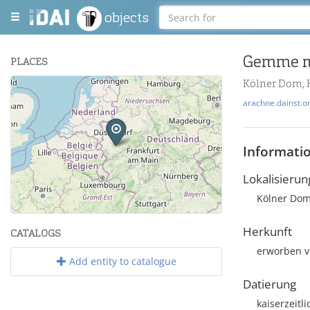
objects
Gemme mi
PLACES
Kölner Dom, 
+
arachne.dainst.o
−
Informati
Lokalisierun
Kölner Dom
Leaflet
| Maps and Data ©
OpenStreetMap
.
Herkunft
CATALOGS
erworben v
Add entity to catalogue
Datierung
kaiserzeitl