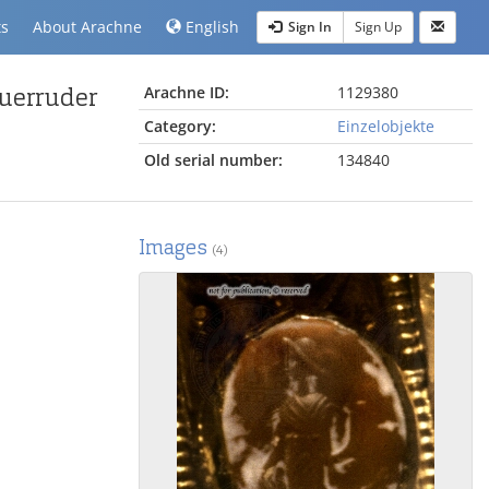
ts
About Arachne
English
Sign In
Sign Up
uerruder
Arachne ID:
1129380
Category:
Einzelobjekte
Old serial number:
134840
Images
(4)