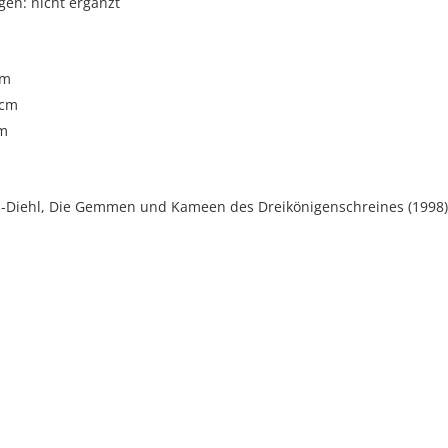
gen: nicht ergänzt
cm
 cm
cm
in-Diehl, Die Gemmen und Kameen des Dreikönigenschreines (1998)