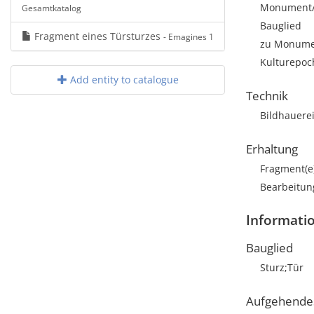
Monument/Ar
Gesamtkatalog
Bauglied
Fragment eines Türsturzes
- Emagines 1
zu Monumen
Kulturepoc
Add entity to catalogue
Technik
Bildhauere
Erhaltung
Fragment(e
Bearbeitun
Informati
Bauglied
Sturz;Tür
Aufgehende