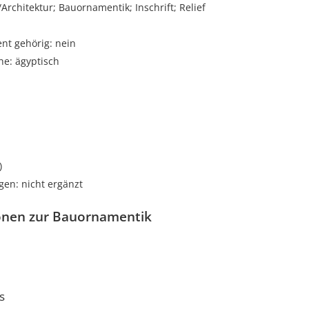
chitektur; Bauornamentik; Inschrift; Relief
t gehörig: nein
he: ägyptisch
i
)
gen: nicht ergänzt
onen zur Bauornamentik
s