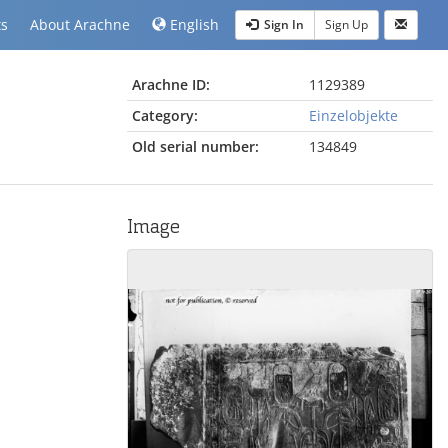
ts
About Arachne
English
Sign In
Sign Up
Arachne ID:
1129389
Category:
Einzelobjekte
Old serial number:
134849
Image