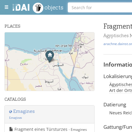
objects
Fragment
PLACES
Ägyptisches 
+
arachne.dainst.o
−
Informati
Lokalisierun
Ägyptische
Leaflet
| Maps and Data ©
OpenStreetMap
.
Art der Or
CATALOGS
Datierung
Emagines
Neues Rei
Emagines
Gattung/Fun
Fragment eines Türsturzes
- Emagines