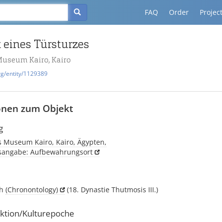
FAQ
Order
Projec
 eines Türsturzes
Museum Kairo, Kairo
rg/entity/1129389
onen zum Objekt
g
s Museum Kairo, Kairo, Ägypten,
tsangabe: Aufbewahrungsort
ch
(Chronontology)
(18. Dynastie Thutmosis III.)
ktion/Kulturepoche