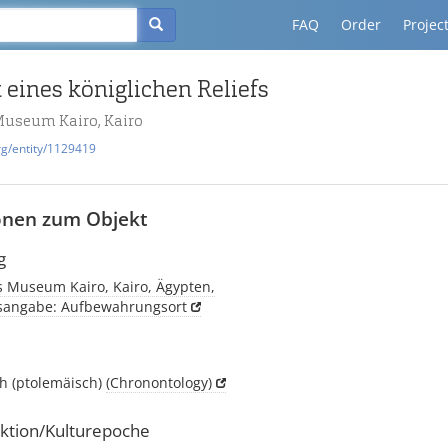
FAQ
Order
Projec
eines königlichen Reliefs
Museum Kairo, Kairo
rg/entity/1129419
onen zum Objekt
g
s Museum Kairo, Kairo, Ägypten,
tsangabe: Aufbewahrungsort
ch (ptolemäisch)
(Chronontology)
ktion/Kulturepoche