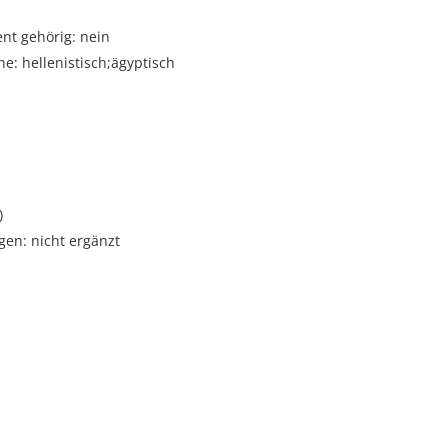
t gehörig: nein
e: hellenistisch;ägyptisch
i
)
gen: nicht ergänzt