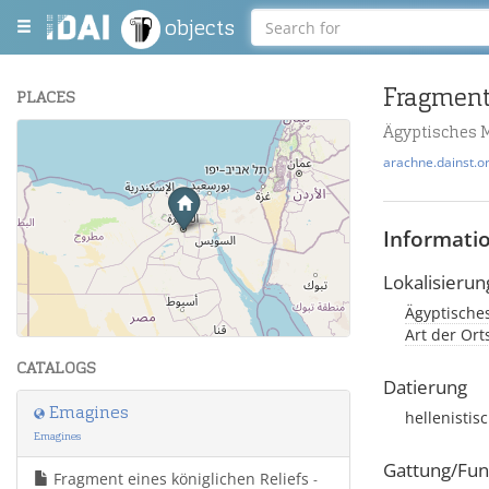
objects
Fragment 
PLACES
Ägyptisches 
+
arachne.dainst.o
−
Informati
Lokalisierun
Ägyptische
Leaflet
| Maps and Data ©
OpenStreetMap
.
Art der Or
CATALOGS
Datierung
Emagines
hellenistis
Emagines
Gattung/Fun
Fragment eines königlichen Reliefs
-