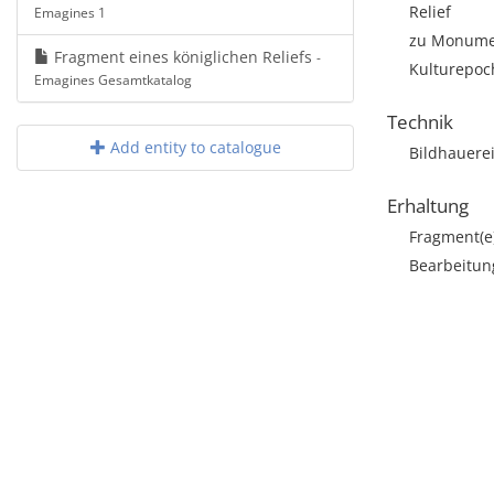
Relief
Emagines 1
zu Monumen
Fragment eines königlichen Reliefs
-
Kulturepoch
Emagines Gesamtkatalog
Technik
Add entity to catalogue
Bildhauere
Erhaltung
Fragment(e
Bearbeitun