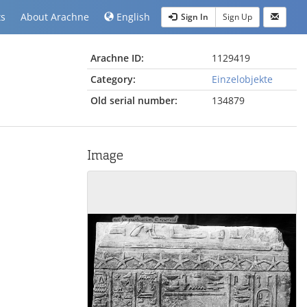
ts
About Arachne
English
Sign In
Sign Up
Arachne ID:
1129419
Category:
Einzelobjekte
Old serial number:
134879
Image