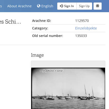
ts
About Arachne
English
Sign In
Sign Up
Deutsches Schiff Stationär " Loreley", österreichisches Schiff S.M.S. Stationär "Taurus" und russisches Schiff Stationär "Colchide" (um 1900)
Arachne ID:
1129570
Category:
Einzelobjekte
Old serial number:
135033
Image