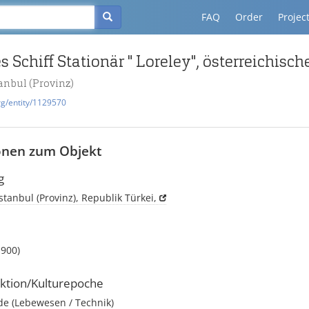
FAQ
Order
Projec
anbul (Provinz)
rg/entity/1129570
onen zum Objekt
g
stanbul (Provinz), Republik Türkei,
1900)
ktion/Kulturepoche
e (Lebewesen / Technik)