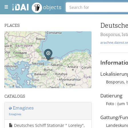
objects
PLACES
Bosporus, Ist
+
arachne.dainst.o
−
Informati
Lokalisierun
Bosporus, I
Leaflet
| Maps and Data ©
OpenStreetMap
.
Datierung
CATALOGS
Foto : (um 
Emagines
Emagines
Gattung/Fun
Deutsches Schiff Stationär " Loreley",
Landeskund