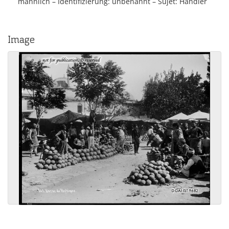
männlich
Identifizierung
unbenannt
Sujet
Händler
Image