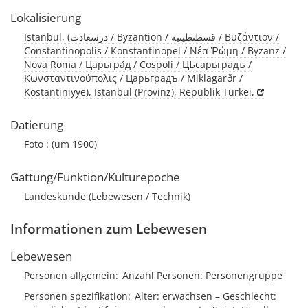
Lokalisierung
Istanbul, (درسعادت / Byzantion / قسطنطينيه / Βυζάντιον /
Constantinopolis / Konstantinopel / Νέα Ῥώμη / Byzanz /
Nova Roma / Царьгра́д / Cospoli / Цѣсарьградъ /
Κωνσταντινούπολις / Царьградъ / Miklagarðr /
Kostantiniyye), Istanbul (Provinz), Republik Türkei,
Datierung
Foto : (um 1900)
Gattung/Funktion/Kulturepoche
Landeskunde (Lebewesen / Technik)
Informationen zum Lebewesen
Lebewesen
Personen allgemein
Anzahl Personen
Personengruppe
Personen spezifikation
Alter
erwachsen
Geschlecht