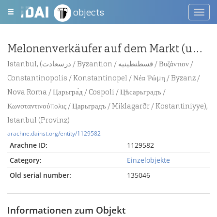
objects
Toggl
navig
Melonenverkäufer auf dem Markt (um 1900)
Istanbul, (درسعادت / Byzantion / قسطنطينيه / Βυζάντιον /
Constantinopolis / Konstantinopel / Νέα Ῥώμη / Byzanz /
Nova Roma / Царьгра́д / Cospoli / Цѣсарьградъ /
Κωνσταντινούπολις / Царьградъ / Miklagarðr / Kostantiniyye),
Istanbul (Provinz)
arachne.dainst.org/entity/1129582
Arachne ID:
1129582
Category:
Einzelobjekte
Old serial number:
135046
Informationen zum Objekt