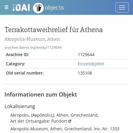
objects
Toggl
navig
Terrakottaweihrelief für Athena
Akropolis-Museum, Athen
arachne.dainst.org/entity/1129644
Arachne ID:
1129644
Category:
Einzelobjekte
Old serial number:
135108
Informationen zum Objekt
Lokalisierung
Akropolis, (Ἀκρόπολις), Athen, Griechenland,
Art der Ortsangabe: Fundort
Akropolis-Museum, Athen, Griechenland, Inv.-Nr. 1333