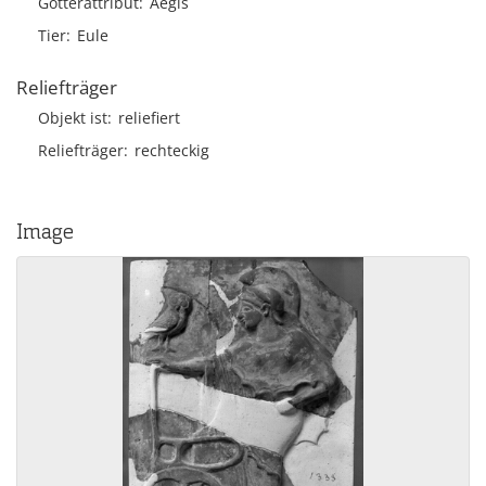
Götterattribut
Aegis
Tier
Eule
Reliefträger
Objekt ist
reliefiert
Reliefträger
rechteckig
Image