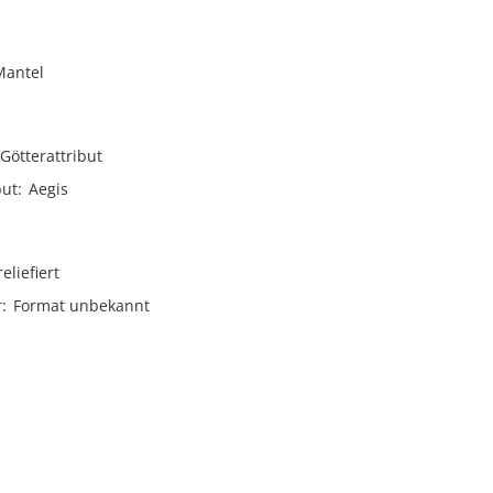
Mantel
Götterattribut
but
Aegis
reliefiert
r
Format unbekannt