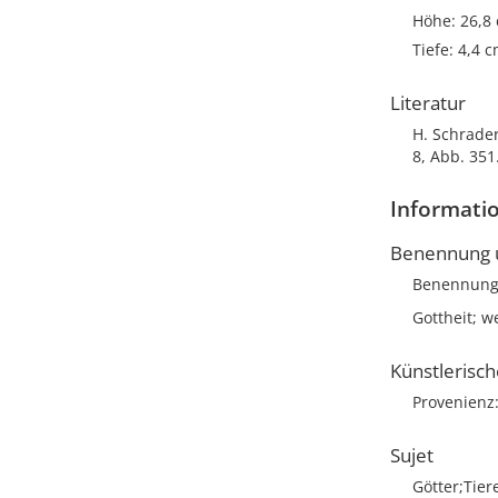
Höhe: 26,8
Tiefe: 4,4 
Literatur
H. Schrader
8, Abb. 351
Informatio
Benennung u
Benennun
Gottheit; w
Künstlerisc
Provenienz
Sujet
Götter;Tier