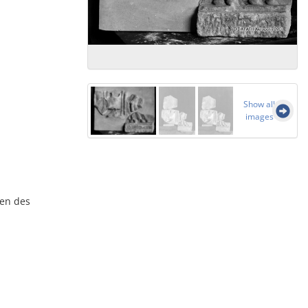
Show all
images
nen des