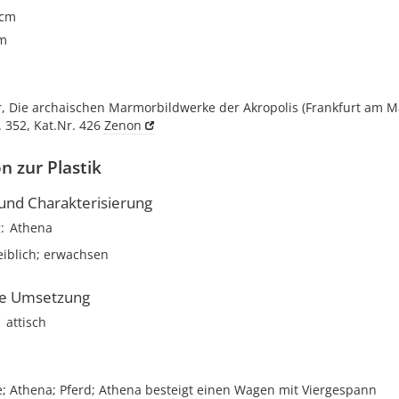
 cm
cm
, Die archaischen Marmorbildwerke der Akropolis (Frankfurt am Ma
. 352, Kat.Nr. 426
Zenon
n zur Plastik
nd Charakterisierung
g
Athena
eiblich; erwachsen
he Umsetzung
attisch
e; Athena; Pferd; Athena besteigt einen Wagen mit Viergespann