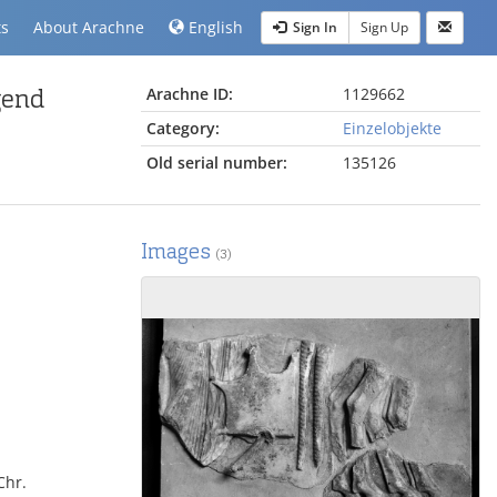
ts
About Arachne
English
Sign In
Sign Up
gend
Arachne ID:
1129662
Category:
Einzelobjekte
Old serial number:
135126
Images
(3)
Chr.