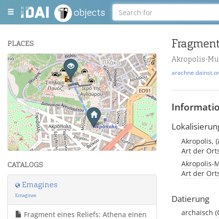
objects
Fragment
PLACES
Akropolis-M
+
arachne.dainst.o
−
Informati
Lokalisierun
Akropolis, 
Leaflet
| Maps and Data ©
OpenStreetMap
.
Art der Or
Akropolis-M
CATALOGS
Art der Or
Emagines
Emagines
Datierung
archaisch
(
Fragment eines Reliefs: Athena einen