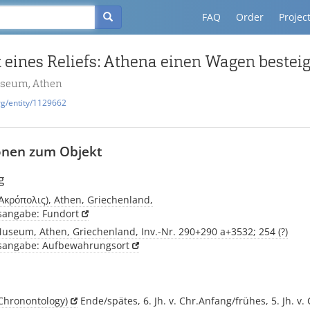
FAQ
Order
Projec
 eines Reliefs: Athena einen Wagen bestei
useum, Athen
rg/entity/1129662
onen zum Objekt
g
(Ἀκρόπολις), Athen, Griechenland,
tsangabe: Fundort
useum, Athen, Griechenland, Inv.-Nr. 290+290 a+3532; 254 (?)
tsangabe: Aufbewahrungsort
Chronontology)
Ende/spätes, 6. Jh. v. Chr.Anfang/frühes, 5. Jh. v. 