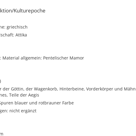
ktion/Kulturepoche
e: griechisch
schaft: Attika
 Material allgemein: Pentelischer Mamor
)
r der Göttin, der Wagenkorb, Hinterbeine, Vorderkörper und Mäh
es, Teile der Aegis
 Spuren blauer und rotbrauner Farbe
gen: nicht ergänzt
cm